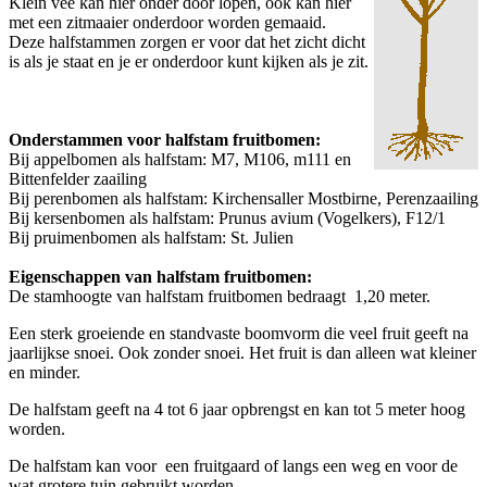
Klein vee kan hier onder door lopen, ook kan hier
met een zitmaaier onderdoor worden gemaaid.
Deze halfstammen zorgen er voor dat het zicht dicht
is als je staat en je er onderdoor kunt kijken als je zit.
Onderstammen voor halfstam fruitbomen:
Bij appelbomen als halfstam: M7, M106, m111 en
Bittenfelder zaailing
Bij perenbomen als halfstam: Kirchensaller Mostbirne, Perenzaailing
Bij kersenbomen als halfstam: Prunus avium (Vogelkers), F12/1
Bij pruimenbomen als halfstam: St. Julien
Eigenschappen van halfstam fruitbomen:
De stamhoogte van halfstam fruitbomen bedraagt 1,20 meter.
Een sterk groeiende en standvaste boomvorm die veel fruit geeft na
jaarlijkse snoei. Ook zonder snoei. Het fruit is dan alleen wat kleiner
en minder.
De halfstam geeft na 4 tot 6 jaar opbrengst en kan tot 5 meter hoog
worden.
De halfstam kan voor een fruitgaard of langs een weg en voor de
wat grotere tuin gebruikt worden.