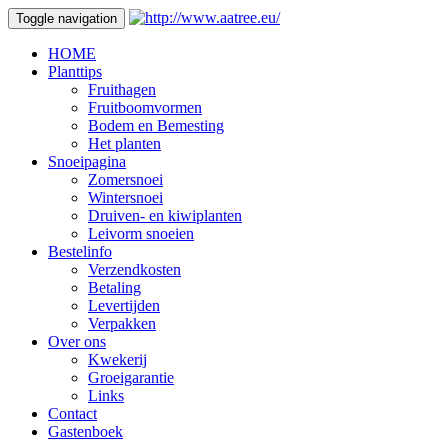
Toggle navigation
HOME
Planttips
Fruithagen
Fruitboomvormen
Bodem en Bemesting
Het planten
Snoeipagina
Zomersnoei
Wintersnoei
Druiven- en kiwiplanten
Leivorm snoeien
Bestelinfo
Verzendkosten
Betaling
Levertijden
Verpakken
Over ons
Kwekerij
Groeigarantie
Links
Contact
Gastenboek