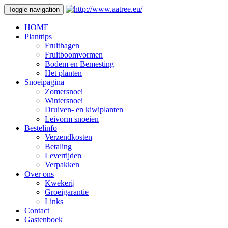
Toggle navigation
HOME
Planttips
Fruithagen
Fruitboomvormen
Bodem en Bemesting
Het planten
Snoeipagina
Zomersnoei
Wintersnoei
Druiven- en kiwiplanten
Leivorm snoeien
Bestelinfo
Verzendkosten
Betaling
Levertijden
Verpakken
Over ons
Kwekerij
Groeigarantie
Links
Contact
Gastenboek