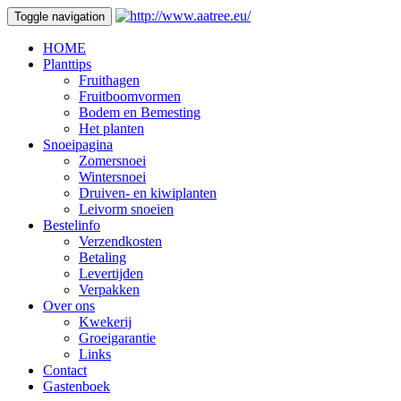
Toggle navigation
HOME
Planttips
Fruithagen
Fruitboomvormen
Bodem en Bemesting
Het planten
Snoeipagina
Zomersnoei
Wintersnoei
Druiven- en kiwiplanten
Leivorm snoeien
Bestelinfo
Verzendkosten
Betaling
Levertijden
Verpakken
Over ons
Kwekerij
Groeigarantie
Links
Contact
Gastenboek